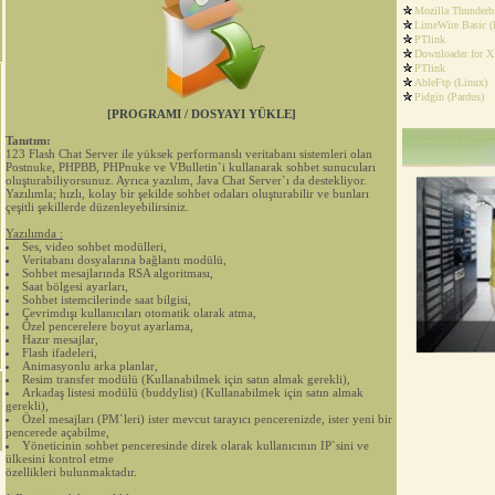
Mozilla Thunderb
LimeWire Basic (
PTlink
Downloader for X
PTlink
AbleFtp (Linux)
Pidgin (Pardus)
[PROGRAMI / DOSYAYI YÜKLE]
Tanıtım:
123 Flash Chat Server ile yüksek performanslı veritabanı sistemleri olan
Postnuke, PHPBB, PHPnuke ve VBulletin`i kullanarak sohbet sunucuları
oluşturabiliyorsunuz. Ayrıca yazılım, Java Chat Server`ı da destekliyor.
Yazılımla; hızlı, kolay bir şekilde sohbet odaları oluşturabilir ve bunları
çeşitli şekillerde düzenleyebilirsiniz.
Yazılımda :
Ses, video sohbet modülleri,
Veritabanı dosyalarına bağlantı modülü,
Sohbet mesajlarında RSA algoritması,
Saat bölgesi ayarları,
Sohbet istemcilerinde saat bilgisi,
Çevrimdışı kullanıcıları otomatik olarak atma,
Özel pencerelere boyut ayarlama,
Hazır mesajlar,
Flash ifadeleri,
Animasyonlu arka planlar,
Resim transfer modülü (Kullanabilmek için satın almak gerekli),
Arkadaş listesi modülü (buddylist) (Kullanabilmek için satın almak
gerekli),
Özel mesajları (PM`leri) ister mevcut tarayıcı pencerenizde, ister yeni bir
pencerede açabilme,
Yöneticinin sohbet penceresinde direk olarak kullanıcının IP`sini ve
ülkesini kontrol etme
özellikleri bulunmaktadır.