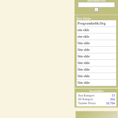
İnternette Ara
Dost Siteler
Programkolik.Org
site ekle
site ekle
Site ekle
Site ekle
Site ekle
Site ekle
Site ekle
Site ekle
Site ekle
İstatistikler
Ana Kategori
13
Alt Kategori
354
Toplam Dosya
10.704