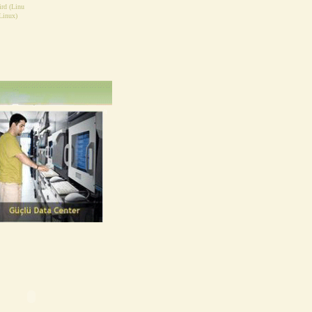
ird (Linu
Linux)