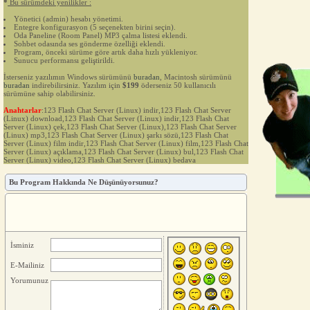
*
Bu sürümdeki yenilikler :
Yönetici (admin) hesabı yönetimi.
Entegre konfigurasyon (5 seçenekten birini seçin).
Oda Paneline (Room Panel) MP3 çalma listesi eklendi.
Sohbet odasında ses gönderme özelliği eklendi.
Program, önceki sürüme göre artık daha hızlı yükleniyor.
Sunucu performansı geliştirildi.
İsterseniz yazılımın Windows sürümünü
buradan
, Macintosh sürümünü
buradan
indirebilirsiniz. Yazılım için
$199
öderseniz 50 kullanıcılı
sürümüne sahip olabilirsiniz.
Anahtarlar
:123 Flash Chat Server (Linux) indir,123 Flash Chat Server
(Linux) download,123 Flash Chat Server (Linux) indir,123 Flash Chat
Server (Linux) çek,123 Flash Chat Server (Linux),123 Flash Chat Server
(Linux) mp3,123 Flash Chat Server (Linux) şarkı sözü,123 Flash Chat
Server (Linux) film indir,123 Flash Chat Server (Linux) film,123 Flash Chat
Server (Linux) açıklama,123 Flash Chat Server (Linux) bul,123 Flash Chat
Server (Linux) video,123 Flash Chat Server (Linux) bedava
Bu Program Hakkında Ne Düşünüyorsunuz?
İsminiz
E-Mailiniz
Yorumunuz