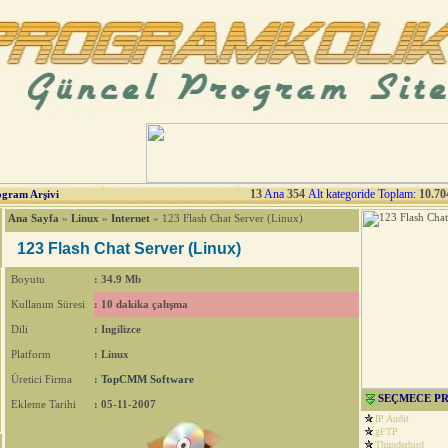
13
Ana
354
Alt kategoride Toplam:
10.70
ogram Arşivi
Ana Sayfa
»
Linux
»
Internet
» 123 Flash Chat Server (Linux)
123 Flash Chat Server (Linux)
Boyutu
: 34.9 Mb
Kullanım Süresi
: 10 dakika çalışma
Dili
: Ingilizce
Platform
: Linux
Üretici Firma
:
TopCMM Software
SEÇMECE P
Ekleme Tarihi
: 05-11-2007
IP Audit
gFTP
Thunderbird