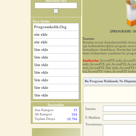
İnternette Ara
Dost Siteler
Programkolik.Org
[PROGRAMI / D
site ekle
Tanıtım:
site ekle
Bozulan access dosyalarınızdaki dosyal
için kullanabileceğiniz program micro
Site ekle
formatlarını destekliyor. Kurtarılan be
demo kelimesinin yazılması bu progra
Site ekle
Anahtarlar
:AccessFIX indir,Access
indir,AccessFIX çek,AccessFIX,Acces
Site ekle
sözü,AccessFIX film indir,AccessFIX
bul,AccessFIX video,AccessFIX beda
Site ekle
Site ekle
Bu Program Hakkında Ne Düşünü
Site ekle
Site ekle
İstatistikler
İsminiz
Ana Kategori
13
Alt Kategori
354
E-Mailiniz
Toplam Dosya
10.704
Yorumunuz