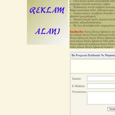
Özel dosya arama seçeneğinde isted
programı hızında aramanızı sağlar.
Kullanmayı tercih ettiğiniz konuma
Başlat menüsüne ekler, dilerseniz geri s
Arama sonucu seçtiğiniz dosyalar ü
işlemleri gerçekleştirir.
Hepsini küçük harfe, hepsini büyük 
yeniden adlandırabilirsiniz.
Bir kez denediğinizde vazgeçemeyec
Anahtarlar
:Asoza Dosya İşlemcisi in
download,Asoza Dosya İşlemcisi indir
Dosya İşlemcisi,Asoza Dosya İşlemcis
sözü,Asoza Dosya İşlemcisi film indir
Dosya İşlemcisi açıklama,Asoza Dosya
video,Asoza Dosya İşlemcisi bedava
Bu Program Hakkında Ne Düşünü
İsminiz
E-Mailiniz
Yorumunuz