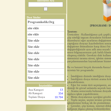
İnternette Ara
Dost Siteler
Programkolik.Org
[PROGRAMI / D
site ekle
Tanıtım:
site ekle
Üreticiden : Kullandığımız çok çeşitl
çöp niteliği taşıyan dosyaların birikme
Site ekle
düzenleyici eğer ayarlarını değiştirme
yaptığınız dosyayı kaydederken sonrada
Site ekle
değiştirme ihtimalinize karşı ikinci b
değiştirdiğinizle aynı adlı ama soyadı 
sonra bilgisayarınızın çok farklı klas
Site ekle
oluşmuş olabilir. Gereksiz disk kullan
sisteminizi tarama süresi, işletim sist
Site ekle
parçalanmasından kaynaklanan hizmet 
Site ekle
Bu ve benzeri birçok durumda Asoza D
ücretsiz bir programdır.
Site ekle
İstediğiniz dizinde istediğiniz dosy
Site ekle
İstediğiniz dosya türünü arama krite
çıkarabilirsiniz.
Eğer bir resim türü seçmişseniz, a
İstatistikler
desteği ile görsel anlamda seçerek karar
Ana Kategori
13
Arama sonucunda bulunan dosyalard
Alt Kategori
354
topluca işlem yapabilirsiniz.
Metin dosyalarının içeriğini göreb
Toplam Dosya
10.704
Toplu seçme, seçimi tersine çevirm
işlemlerinizi birkaç tık ile çözümleme.
Çerezler, çöp kutusu, internet dökü
kullanım dışına çıkmış birikintilerden