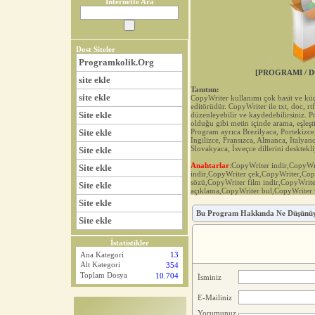
İnternette Ara
Dost Siteler
Programkolik.Org
[PROGRAMI / D
site ekle
Tanıtım:
site ekle
CopyWriter kullanımı çok basit ve küç
editörüdür. CopyWriter ile txt, doc, rtf
Site ekle
düzenleyebilir ve kaydedebilirsiniz. 
olduğu gibi metin içinde arama, eşleşt
Site ekle
Program ayrıca Brezilyaca, Portekizce
İngilizce, Fransızca, Almanca, İtalyan
Slovakyaca, İsveçce dillerini desktekli
Site ekle
Anahtarlar
:CopyWriter indir,CopyW
Site ekle
indir,CopyWriter çek,CopyWriter,Cop
sözü,CopyWriter film indir,CopyWrit
Site ekle
açıklama,CopyWriter bul,CopyWriter
Site ekle
Bu Program Hakkında Ne Düşünü
Site ekle
İstatistikler
Ana Kategori
13
Alt Kategori
354
Toplam Dosya
10.704
İsminiz
E-Mailiniz
Yorumunuz