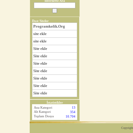
İnternette Ara
Dost Siteler
Programkolik.Org
site ekle
site ekle
Site ekle
Site ekle
Site ekle
Site ekle
Site ekle
Site ekle
Site ekle
İstatistikler
Ana Kategori
13
Alt Kategori
354
Toplam Dosya
10.704
Copyright