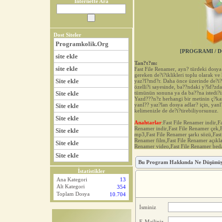
İnternette Ara
Dost Siteler
Programkolik.Org
[PROGRAMI / D
site ekle
Tan?t?m:
site ekle
Fast File Renamer, ayn? türdeki dosy
gereken de?i?iklikleri toplu olarak ve 
Site ekle
yaz?l?md?r. Daha önce üzerinde de?i?i
özelli?i sayesinde, ba??ndaki y?ld?zd
Site ekle
tümünün sonuna ya da ba??na istedi?in
Yazd???n?z herhangi bir metinin ç?ka
yanl?? yaz?lan dosya adlar? için, yanl?
Site ekle
kelimenizle de de?i?tirebiliyorsunuz.
Site ekle
Anahtarlar
:Fast File Renamer indir,F
Renamer indir,Fast File Renamer çek,
Site ekle
mp3,Fast File Renamer şarkı sözü,Fast 
Renamer film,Fast File Renamer açıkla
Site ekle
Renamer video,Fast File Renamer bed
Site ekle
Bu Program Hakkında Ne Düşünü
İstatistikler
Ana Kategori
13
Alt Kategori
354
Toplam Dosya
10.704
İsminiz
E-Mailiniz