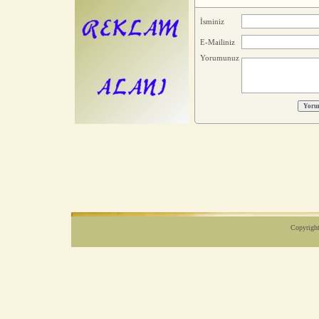
İsminiz
E-Mailiniz
Yorumunuz
Copyright