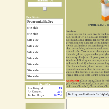
İnternette Ara
Dost Siteler
Programkolik.Org
[PROGRAMI / D
site ekle
Tanıtım:
site ekle
iClean ücretsiz bir kötü niyetli yazılı
bazı "rootkit"leri de algılayıp temizley
Site ekle
sisteminizi anlık olarak denetleyebilm
gerçekleşmekte olan her işlemi kategor
Site ekle
niyetli yazılımların bulaşabileceği ya d
alanı ayrıntılı biçimde incelemekte ve s
sunmaktadır. Yazılımın inceleme yaptığ
Site ekle
biçimde çalışan uygulamalar yani işle
kullanmış olduğunuz 3. parti yazılıml
Site ekle
Windows kök dosyalarının kayıtlarının
açılışında kendiliğinden çalışmaya baş
Site ekle
Tüm bu alanlarda çalışan işlemleri siz
sonlandırmanıza imkan tanıyan yazılım
Site ekle
yüksek olan tecrübeli kullanıcılar tar
küçük olan araç Vista işletim sistemind
Site ekle
Anahtarlar
:iClean indir,iClean downl
çek,iClean,iClean mp3,iClean şarkı söz
İstatistikler
açıklama,iClean bul,iClean video,iCle
Ana Kategori
13
Alt Kategori
354
Bu Program Hakkında Ne Düşünü
Toplam Dosya
10.704