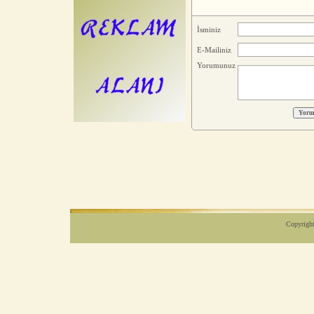
İsminiz
E-Mailiniz
Yorumunuz
Copyright