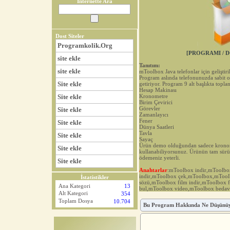
İnternette Ara
Dost Siteler
Programkolik.Org
[PROGRAMI / D
site ekle
Tanıtım:
site ekle
mToolbox Java telefonlar için geliştiril
Program aslında telefonunuzda sabit o
Site ekle
getiriyor. Program 9 alt başlıkta toplan
Hesap Makinası
Site ekle
Kronometre
Birim Çevirici
Görevler
Site ekle
Zamanlayıcı
Fener
Site ekle
Dünya Saatleri
Tavla
Site ekle
Sayaç
Ürün demo olduğundan sadece kronom
Site ekle
kullanabiliyorsunuz. Ürünün tam sürü
ödemeniz yeterli.
Site ekle
Anahtarlar
:mToolbox indir,mToolb
indir,mToolbox çek,mToolbox,mTool
İstatistikler
sözü,mToolbox film indir,mToolbox 
Ana Kategori
13
bul,mToolbox video,mToolbox bedav
Alt Kategori
354
Toplam Dosya
10.704
Bu Program Hakkında Ne Düşünü