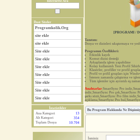
İnternette Ara
Dost Siteler
Programkolik.Org
[PROGRAMI / D
site ekle
Tanıtım:
site ekle
Dosya ve dizinleri sıkıştırmaya ve y
Site ekle
Programın Özellikleri:
Etkinlik kaydı
Site ekle
Komut dizisi desteği
Arkaplanda işlem yapabilme
Kolay kullanımlı Yeni Profil Sihirb
Site ekle
Klasörler, profiller ve profil grupl
Profil ve prifil grupları için Wind
Site ekle
İstenen zamanda çalıştırma ve işle
Tüm işlemler için ayrıntılı eş zaman
Site ekle
Anahtarlar
:SmartSync Pro indir,Sm
Site ekle
indir,SmartSync Pro çek,SmartSync 
şarkı sözü,SmartSync Pro film indir,
Site ekle
açıklama,SmartSync Pro bul,SmartSy
İstatistikler
Bu Program Hakkında Ne Düşünü
Ana Kategori
13
Alt Kategori
354
Toplam Dosya
10.704
İsminiz