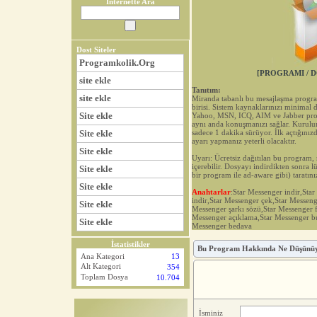
İnternette Ara
Dost Siteler
Programkolik.Org
[PROGRAMI / D
site ekle
Tanıtım:
site ekle
Miranda tabanlı bu mesajlaşma progr
birisi. Sistem kaynaklarınızı minimal 
Site ekle
Yahoo, MSN, ICQ, AIM ve Jabber prog
aynı anda konuşmanızı sağlar. Kurulu
Site ekle
sadece 1 dakika sürüyor. İlk açtığınız
ayarı yapmanız yeterli olacaktır.
Site ekle
Uyarı: Ücretsiz dağıtılan bu program,
içerebilir. Dosyayı indirdikten sonra 
Site ekle
bir program ile ad-aware gibi) taratını
Site ekle
Anahtarlar
:Star Messenger indir,St
indir,Star Messenger çek,Star Messen
Site ekle
Messenger şarkı sözü,Star Messenger f
Messenger açıklama,Star Messenger bu
Site ekle
Messenger bedava
İstatistikler
Bu Program Hakkında Ne Düşünü
Ana Kategori
13
Alt Kategori
354
Toplam Dosya
10.704
İsminiz