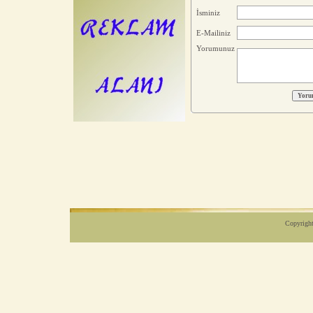
İsminiz
E-Mailiniz
Yorumunuz
Copyright