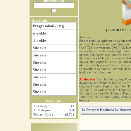
İnternette Ara
Dost Siteler
Programkolik.Org
[PROGRAMI / D
site ekle
Tanıtım:
site ekle
Bu program, anlaşılması kolay bir ar
parmak klavye kullanımını öğretiyor
Site ekle
QWERTY`nin yanı sıra DVORAK klavye 
sadece İngilizce klavye desteği olması 
Site ekle
öğrencilerin başarılarını kontrol edeb
derslere daha fazla ağırlık vererek d
oluyor. Her yaştan kullanıcı için kullan
Site ekle
okullarda ve iş yerlerinde sorunsuzca k
eğitmenlerin öğrenciler üzerinde daha 
Site ekle
özellikler de bulunuyor.
Site ekle
Anahtarlar
:Ten Thumbs Typing Tuto
download,Ten Thumbs Typing Tutor 
Site ekle
çek,Ten Thumbs Typing Tutor,Ten T
Typing Tutor şarkı sözü,Ten Thumbs 
Site ekle
Typing Tutor film,Ten Thumbs Typin
Tutor bul,Ten Thumbs Typing Tutor 
bedava
İstatistikler
Ana Kategori
13
Bu Program Hakkında Ne Düşünü
Alt Kategori
354
Toplam Dosya
10.704