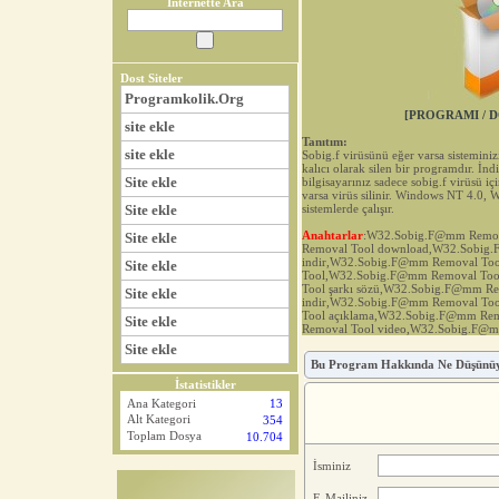
İnternette Ara
Dost Siteler
Programkolik.Org
[PROGRAMI / D
site ekle
Tanıtım:
site ekle
Sobig.f virüsünü eğer varsa sisteminiz
kalıcı olarak silen bir programdır. İnd
Site ekle
bilgisayarınız sadece sobig.f virüsü iç
varsa virüs silinir. Windows NT 4.0
Site ekle
sistemlerde çalışır.
Anahtarlar
:W32.Sobig.F@mm Remov
Site ekle
Removal Tool download,W32.Sobig
indir,W32.Sobig.F@mm Removal To
Site ekle
Tool,W32.Sobig.F@mm Removal To
Tool şarkı sözü,W32.Sobig.F@mm Re
Site ekle
indir,W32.Sobig.F@mm Removal To
Tool açıklama,W32.Sobig.F@mm Re
Site ekle
Removal Tool video,W32.Sobig.F@m
Site ekle
Bu Program Hakkında Ne Düşünü
İstatistikler
Ana Kategori
13
Alt Kategori
354
Toplam Dosya
10.704
İsminiz
E-Mailiniz