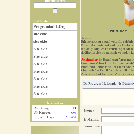
İnternette Ara
Dost Siteler
Programkolik.Org
[PROGRAMI / D
site ekle
Tanıtım:
site ekle
Bilgisayarınızı e-mail yoluyla gelebilec
Pop-3 Maillerde kullanılır ve Outlook
Site ekle
topladığı bilgiler ile çalışır. Eğer bir
değilseniz size bu gelişmiş ve kolay 
Site ekle
Anahtarlar
:1st Email Anti-Virus indi
Email Anti-Virus indir,1st Email Anti-
Site ekle
Email Anti-Virus mp3,1st Email Anti-V
film indir,1st Email Anti-Virus film,1
Site ekle
Anti-Virus bul,1st Email Anti-Virus v
Site ekle
Bu Program Hakkında Ne Düşünü
Site ekle
Site ekle
İstatistikler
Ana Kategori
13
İsminiz
Alt Kategori
354
Toplam Dosya
10.704
E-Mailiniz
Yorumunuz