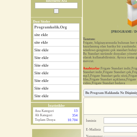
İnternette Ara
Dost Siteler
Programkolik.Org
[PROGRAMI / D
site ekle
Tanıtım:
site ekle
Frigate, bilgisayarınızda bulunan her 
hazırlanmış olan harika bir yazılımdır
Site ekle
windows gezginini çok standart buluy
Bu Standart sürümde dosyaları yönetebi
Site ekle
olarak kullanabilirsiniz. Ayrıca resim 
mevcut.
Site ekle
Anahtarlar
:Frigate Standart indir,Fr
Standart indir,Frigate Standart çek,Fri
Site ekle
mp3,Frigate Standart şarkı sözü,Frigat
film,Frigate Standart açıklama,Frigate
Site ekle
video,Frigate Standart bedava
Site ekle
Bu Program Hakkında Ne Düşünü
Site ekle
İstatistikler
Ana Kategori
13
Alt Kategori
354
Toplam Dosya
10.704
İsminiz
E-Mailiniz
Yorumunuz