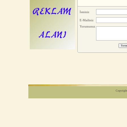
İsminiz
E-Mailiniz
Yorumunuz
Copyright