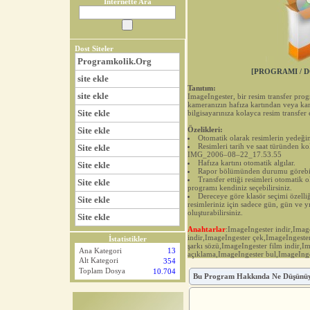
İnternette Ara
Dost Siteler
Programkolik.Org
[PROGRAMI / D
site ekle
Tanıtım:
site ekle
ImageIngester, bir resim transfer prog
kameranızın hafıza kartından veya ka
Site ekle
bilgisayarınıza kolayca resim transfer e
Site ekle
Özelikleri:
Otomatik olarak resimlerin yedeğini
Resimleri tarih ve saat türünden ko
Site ekle
IMG_2006–08–22_17.53.55
Hafıza kartını otomatik algılar.
Site ekle
Rapor bölümünden durumu görebilir
Transfer ettiği resimleri otomatik o
Site ekle
programı kendiniz seçebilirsiniz.
Dereceye göre klasör seçimi özelliğ
Site ekle
resimleriniz için sadece gün, gün ve yı
oluşturabilirsiniz.
Site ekle
Anahtarlar
:ImageIngester indir,Ima
indir,ImageIngester çek,ImageIngest
İstatistikler
şarkı sözü,ImageIngester film indir,I
Ana Kategori
13
açıklama,ImageIngester bul,ImageIng
Alt Kategori
354
Toplam Dosya
10.704
Bu Program Hakkında Ne Düşünü