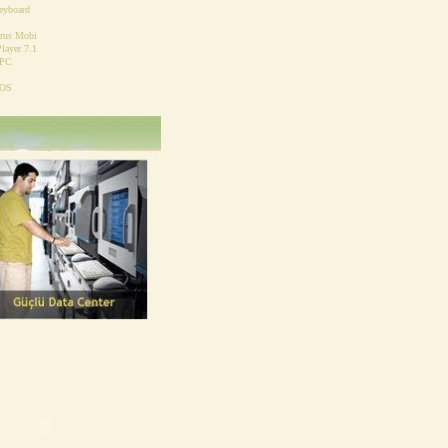
eyboard
irus Mobi
layer 7.1
 PC
 OS