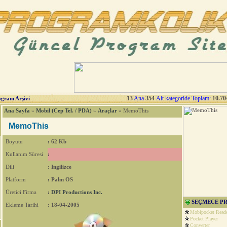
13
Ana
354
Alt kategoride Toplam:
10.70
ogram Arşivi
Ana Sayfa
»
Mobil (Cep Tel. / PDA)
»
Araçlar
» MemoThis
MemoThis
Boyutu
: 62 Kb
Kullanım Süresi
:
Dili
: Ingilizce
Platform
: Palm OS
Üretici Firma
:
DPI Productions Inc.
SEÇMECE P
Ekleme Tarihi
: 18-04-2005
Mobipocket Read
Pocket Player
Converter