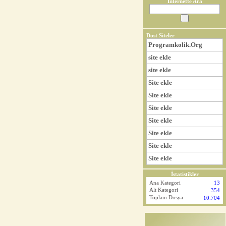
İnternette Ara
Dost Siteler
Programkolik.Org
site ekle
site ekle
Site ekle
Site ekle
Site ekle
Site ekle
Site ekle
Site ekle
Site ekle
İstatistikler
Ana Kategori
13
Alt Kategori
354
Toplam Dosya
10.704