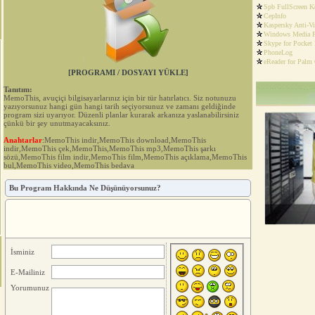
Spb FullScreen K
CepInfo
Kaspersky Anti-V
Windows Media P
Skype for Pocket
PhoneLog
eReader for Palm
[PROGRAMI / DOSYAYI YÜKLE]
Tanıtım:
MemoThis, avuçiçi bilgisayarlarınız için bir tür hatırlatıcı. Siz notunuzu
yazıyorsunuz hangi gün hangi tarih seçiyorsunuz ve zamanı geldiğinde
program sizi uyarıyor. Düzenli planlar kurarak arkanıza yaslanabilirsiniz
çünkü bir şey unutmayacaksınız.
Anahtarlar
:MemoThis indir,MemoThis download,MemoThis
indir,MemoThis çek,MemoThis,MemoThis mp3,MemoThis şarkı
sözü,MemoThis film indir,MemoThis film,MemoThis açıklama,MemoThis
bul,MemoThis video,MemoThis bedava
Bu Program Hakkında Ne Düşünüyorsunuz?
İsminiz
E-Mailiniz
Yorumunuz