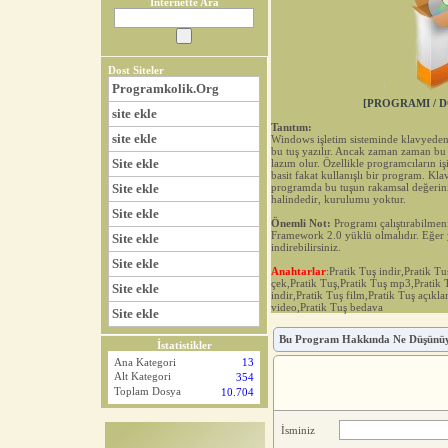
İnternette Ara
Dost Siteler
Programkolik.Org
[PROGRAMI / D
site ekle
Tanıtım:
site ekle
Windows işletim sisteminde klavyeden 
bu tuş yazılır. Ancak zaman zaman bu 
Site ekle
lazım olur. Özellikle programcıların 
basit fakat kullanışlı bir program. K
Site ekle
programda bu tuşun rakamsal değerin
halindedir, kurulumu yoktur.
Site ekle
Önemli Not:
Programı çalıştırabilmen
Framework 2.0 yüklü olmalıdır. Eğer
Site ekle
indirebilirsiniz.
Site ekle
Anahtarlar
:Pratik Tuş indir,Pratik T
çek,Pratik Tuş,Pratik Tuş mp3,Pratik T
Site ekle
indir,Pratik Tuş film,Pratik Tuş açıkl
video,Pratik Tuş bedava
Site ekle
Bu Program Hakkında Ne Düşünü
İstatistikler
Ana Kategori
13
Alt Kategori
354
Toplam Dosya
10.704
İsminiz