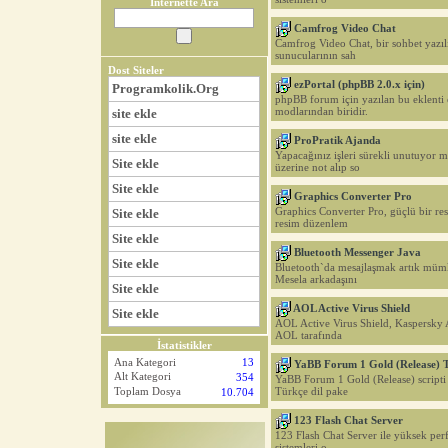
İnternette Ara
Camfrog Video Chat
Camfrog Video Chat, bir sohbet yazı
sunucularının sah
Dost Siteler
ezPortal (phpBB 2.0.x için)
Programkolik.Org
phpBB forum için yazılan bu eklenti e
modlarından biridir.
site ekle
site ekle
ProPratik Ajanda
Yapacağınız işleri sürekli unutuyor 
Site ekle
üzerine not alıp so
Site ekle
Graphics Converter Pro
Graphics Converter Pro, güçlü bir r
Site ekle
resim düzenlem
Site ekle
Bluetooth Messenger Java
Site ekle
Bluetooth`da mesajlaşmak artık müm
Mesela arkadaşını
Site ekle
AOL Active Virus Shield
Site ekle
AOL Active Virus Shield, Kaspersky A
AOL tarafında
İstatistikler
Ana Kategori
13
YaBB Forum 1 Gold (Release) T
Alt Kategori
354
YaBB Forum 1 Gold (Release) scripti 
Türkçe dil pake
Toplam Dosya
10.704
123 Flash Chat Server
123 Flash Chat Server ile yüksek per
sistemleri o