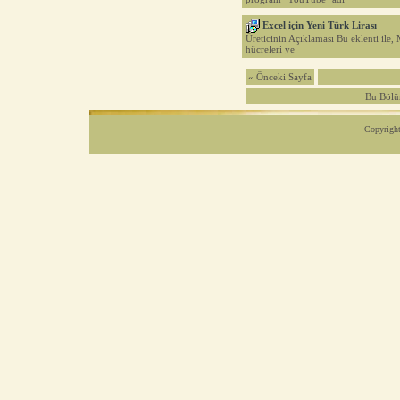
Excel için Yeni Türk Lirası
Üreticinin Açıklaması Bu eklenti ile,
hücreleri ye
« Önceki Sayfa
Bu Böl
Copyright